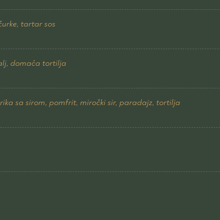
čurke, tartar sos
alj, domaća tortilja
a sa sirom, pomfrit, miročki sir, paradajz, tortilja