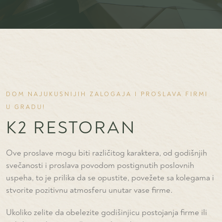
DOM NAJUKUSNIJIH ZALOGAJA I PROSLAVA FIRMI
U GRADU!
K2 RESTORAN
Ove proslave mogu biti različitog karaktera, od godišnjih
svečanosti i proslava povodom postignutih poslovnih
uspeha, to je prilika da se opustite, povežete sa kolegama i
stvorite pozitivnu atmosferu unutar vase firme.
Ukoliko zelite da obelezite godišinjicu postojanja firme ili